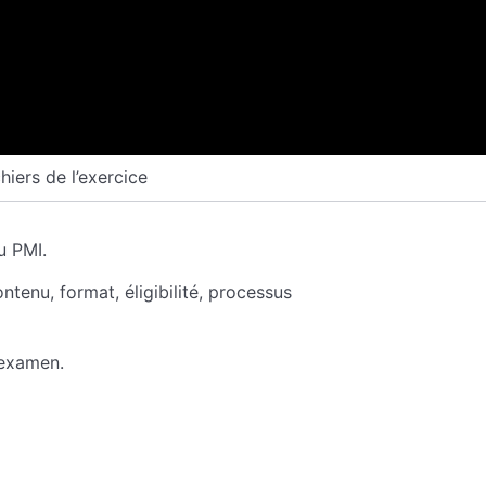
chiers de l’exercice
u PMI.
enu, format, éligibilité, processus
’examen.