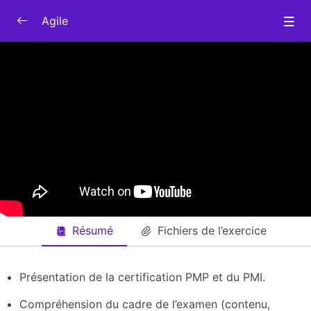
Agile
Objectifs pédagogiques
0/3
Module 1 : Introduction au PMP & à
10:33
l’examen
Module 2 : Principes fondamentaux de la
07:37
gestion de projet (PMBOK® 7)
Module 3 : Processus et pratiques de
01:00:00
gestion prédictive (PMBOK® 6)
Résumé
Fichiers de l’exercice
Présentation de la certification PMP et du PMI.
Compréhension du cadre de l’examen (contenu,