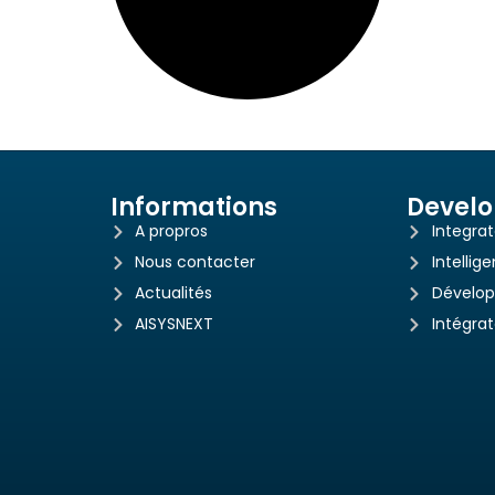
Informations
Devel
A propros
Integra
Nous contacter
Intellige
Actualités
Dévelo
AISYSNEXT
Intégra