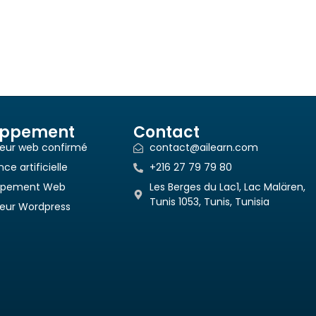
oppement
Contact
teur web confirmé
contact@ailearn.com
nce artificielle
+216 27 79 79 80
ppement Web
Les Berges du Lac1, Lac Malären,
Tunis 1053, Tunis, Tunisia
teur Wordpress