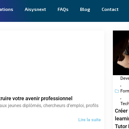
ations
Aisysnext
FAQs
Blog
Contact
Dev
,
Form
,
uire votre avenir professionnel
Tech
ux jeunes diplômés, chercheurs d’emploi, profils
Créer
learn
Lire la suite
Tutor