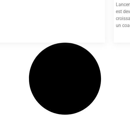
Lancer
est dev
croiss
un coa